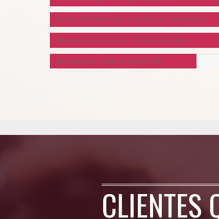
90% dos SMS são lidos em 3 minutos após o recebimento
69% dos brasileiros acessam a internet pelo celular
54% das pessoas preferem receber SMS
CLIENTES 