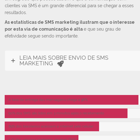
clientes via SMS é um grande diferencial para se chegar a esses
resultados.
As estatísticas de SMS marketing ilustram que o interesse
por esta via de comunicação é alta
e que seu grau de
efetividade segue sendo importante.
LEIA MAIS SOBRE ENVIO DE SMS
MARKETING
A taxa de entrega das mensagens chega a 98%
90% dos SMS são lidos em 3 minutos após o recebimento
69% dos brasileiros acessam a internet pelo celular
54% das pessoas preferem receber SMS