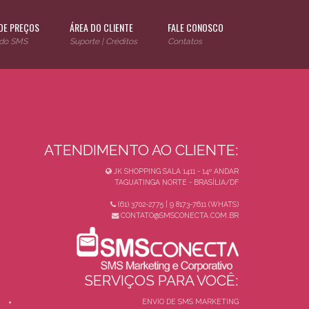
DE PREÇOS
ÁREA DO CLIENTE
FALE CONOSCO
 do SMS
Suporte | Créditos
Contatos
ATENDIMENTO AO CLIENTE:
JK SHOPPING SALA 1411 - 14º ANDAR
TAGUATINGA NORTE - BRASÍLIA/DF
(61) 3702-2775 | 9 8173-7611 (WHATS)
CONTATO@SMSCONECTA.COM.BR
SERVIÇOS PARA VOCÊ:
ENVIO DE SMS MARKETING