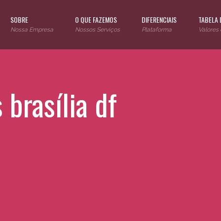
SOBRE
O QUE FAZEMOS
DIFERENCIAIS
TABELA 
Nossa Empresa
Nossos Serviços
Plataforma
Valores
brasília df