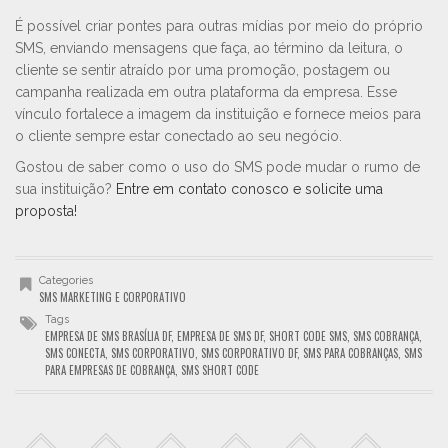
É possível criar pontes para outras mídias por meio do próprio
SMS, enviando mensagens que faça, ao término da leitura, o
cliente se sentir atraído por uma promoção, postagem ou
campanha realizada em outra plataforma da empresa. Esse
vínculo fortalece a imagem da instituição e fornece meios para
o cliente sempre estar conectado ao seu negócio.
Gostou de saber como o uso do SMS pode mudar o rumo de
sua instituição?
Entre em contato conosco e solicite uma
proposta!
Categories
SMS MARKETING E CORPORATIVO
Tags
EMPRESA DE SMS BRASÍLIA DF
,
EMPRESA DE SMS DF
,
SHORT CODE SMS
,
SMS COBRANÇA
,
SMS CONECTA
,
SMS CORPORATIVO
,
SMS CORPORATIVO DF
,
SMS PARA COBRANÇAS
,
SMS
PARA EMPRESAS DE COBRANÇA
,
SMS SHORT CODE